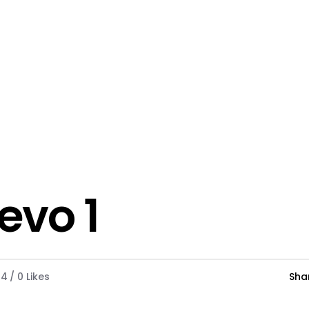
evo 1
24
0
Likes
Sha